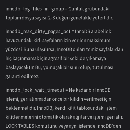
innodb_log_files_in_group = Günlük grubundaki
toplam dosya sayısı. 2-3 değeri genellikle yeterlidir.
innodb_max_dirty_pages_pct = InnoDB arabellek
havuzundaki kirli sayfaların izin verilen maksimum
yüzdesi. Buna ulaşılırsa, InnoDB onları temiz sayfalardan
hiç kaçınmamak için agresif bir şekilde yıkamaya
başlayacaktır. Bu, yumuşak bir sınır olup, tutulması
garanti edilmez.
innodb_lock_wait_timeout = Ne kadar bir InnoDB
işlemi, geri alınmadan önce bir kilidin verilmesi için
beklenmelidir. InnoDB, kendi kilit tablosundaki işlem
kilitlenmelerini otomatik olarak algılar ve işlemi geri alır.
LOCK TABLES komutunu veya aynı işlemde InnoDB’den