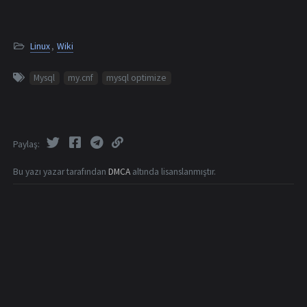
Linux
,
Wiki
Mysql
my.cnf
mysql optimize
Paylaş
Bu yazı yazar tarafından
DMCA
altında lisanslanmıştır.