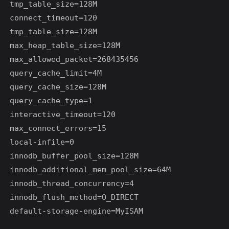
tmp_table_size=128M

connect_timeout=120

tmp_table_size=128M

max_heap_table_size=128M

max_allowed_packet=268435456

query_cache_limit=4M

query_cache_size=128M

query_cache_type=1

interactive_timeout=120

max_connect_errors=15

local-infile=0

innodb_buffer_pool_size=128M

innodb_additional_mem_pool_size=64M

innodb_thread_concurrency=4

innodb_flush_method=O_DIRECT

default-storage-engine=MyISAM
