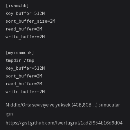
[isamchk]

key_buffer=512M

sort_buffer_size=2M

read_buffer=2M

write_buffer=2M

[myisamchk]

tmpdir=/tmp

key_buffer=512M

sort_buffer=2M

read_buffer=2M

Middle/Orta seviviye ve yüksek (4GB,8GB…) sunucular
için:
https://gist.github.com/lwertugrul/1ad2f954b16d9d04