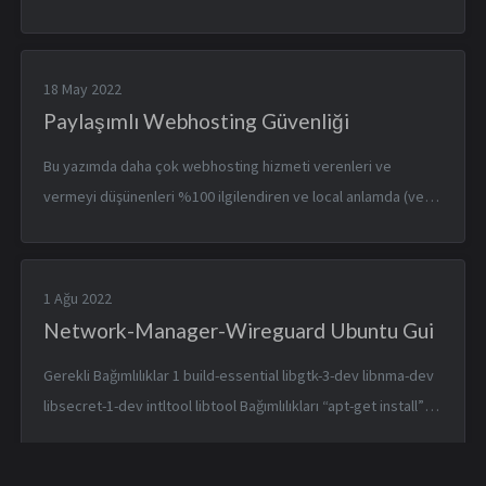
özellikle bahsettiğimiz vps/makina/linux server Hosting için
kullanılıcaksa, N...
18 May 2022
Paylaşımlı Webhosting Güvenliği
Bu yazımda daha çok webhosting hizmeti verenleri ve
vermeyi düşünenleri %100 ilgilendiren ve local anlamda (veri
güvenliği) her şeyi tek başlıkta toplayan bir döküman olacak.
Şimdi ilk olarak en ...
1 Ağu 2022
Network-Manager-Wireguard Ubuntu Gui
Gerekli Bağımlılıklar 1 build-essential libgtk-3-dev libnma-dev
libsecret-1-dev intltool libtool Bağımlılıkları “apt-get install”
olarak kurduktan sonra, 1 git clone https://github.com/max-
mose...