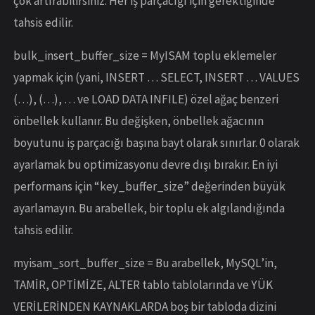
çok artırabilirsiniz. Her iş parçacığı için gerektiğinde
tahsis edilir.
bulk_insert_buffer_size = MyISAM toplu eklemeler
yapmak için (yani, INSERT … SELECT, INSERT … VALUES
(…), (…), … ve LOAD DATA INFILE) özel ağaç benzeri
önbellek kullanır. Bu değişken, önbellek ağacının
boyutunu iş parçacığı başına bayt olarak sınırlar. 0 olarak
ayarlamak bu optimizasyonu devre dışı bırakır. En iyi
performans için “key_buffer_size” değerinden büyük
ayarlamayın. Bu arabellek, bir toplu ek algılandığında
tahsis edilir.
myisam_sort_buffer_size = Bu arabellek, MySQL’in,
TAMİR, OPTİMİZE, ALTER tablo tablolarında ve YÜK
VERİLERİNDEN KAYNAKLARDA boş bir tabloda dizini