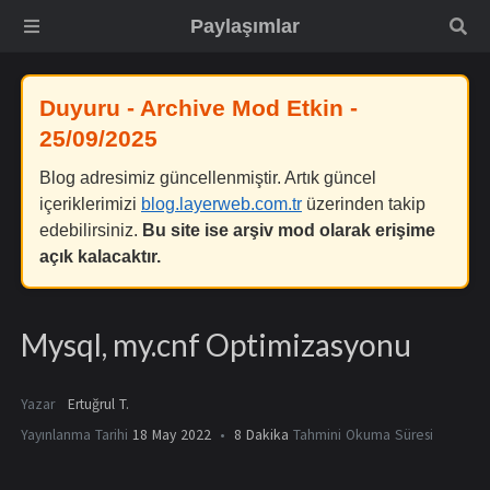
Paylaşımlar
Duyuru - Archive Mod Etkin -
25/09/2025
Blog adresimiz güncellenmiştir. Artık güncel
içeriklerimizi
blog.layerweb.com.tr
üzerinden takip
edebilirsiniz.
Bu site ise arşiv mod olarak erişime
açık kalacaktır.
Mysql, my.cnf Optimizasyonu
Yazar
Ertuğrul T.
Yayınlanma Tarihi
18 May 2022
8 Dakika
Tahmini Okuma Süresi