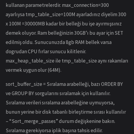
kullanan parametrelerdir. max_connection=300
ayarlıysa tmp_table_size=100M ayarladınız diyelim 300
x 100M =30000MB kadar bir belleği bu işe ayırmışsınız
demek oluyor. Ram belleğinizin 30GB’ı bu ayar için SET
edilmiş oldu. Sunucunuzda 8gb RAM bellek varsa
dogrudan CPU fırlar sunucu kilitlenir.
max_heap_table_size ile tmp_table_size aynı rakamları
vermek uygun olur (64M).
sort_buffer_size = Sıralama arabelleği, bazı ORDER BY
ve GROUP BY sorgularını sıralamak için kullanılır.
Sıralama verileri sıralama arabelleğine uymuyorsa,
bunun yerine bir disk tabanlı birleştirme sırası kullanılır
– “Sort_merge_passes” durum değişkenine bakın.
Sıralama gerekiyorsa iplik başına tahsis edilir.