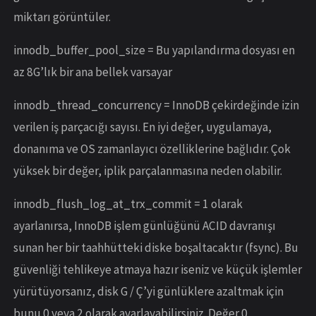
miktarı görüntüler.
innodb_buffer_pool_size = Bu yapılandırma dosyası en
az 8G’lık bir ana bellek varsayar
innodb_thread_concurrency = InnoDB çekirdeğinde izin
verilen iş parçacığı sayısı. En iyi değer, uygulamaya,
donanıma ve OS zamanlayıcı özelliklerine bağlıdır. Çok
yüksek bir değer, iplik parçalanmasına neden olabilir.
innodb_flush_log_at_trx_commit = 1 olarak
ayarlanırsa, InnoDB işlem günlüğünü ACID davranışı
sunan her bir taahhütteki diske boşaltacaktır (fsync). Bu
güvenliği tehlikeye atmaya hazır iseniz ve küçük işlemler
yürütüyorsanız, disk G / Ç’yi günlüklere azaltmak için
bunu 0 veya 2 olarak ayarlayabilirsiniz. Değer 0,