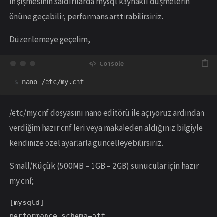
in şişmesinin saldırılarda mysql kaynaklı düşmelerin
önüne geçebilir, performans arttırabilirsiniz.
Düzenlemeye geçelim,
$
/etc/my.cnf dosyasını nano editörü ile açıyoruz ardından
verdiğim hazır cnf leri veya makaleden aldığınız bilgiyle
kendinize özel ayarlarla güncelleyebilirsiniz.
Small/Küçük (500MB – 1GB – 2GB) sunucular için hazır
my.cnf;
[mysqld]

performance_schema=off
