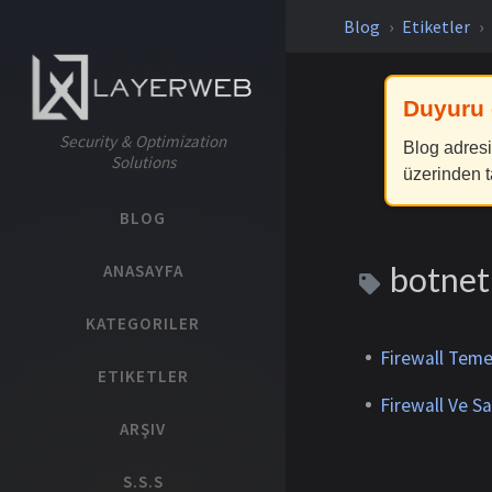
Blog
Etiketler
Duyuru 
Security & Optimization
Blog adresi
Solutions
üzerinden t
BLOG
botne
ANASAYFA
KATEGORILER
Firewall Temel
ETIKETLER
Firewall Ve Sal
ARŞIV
S.S.S