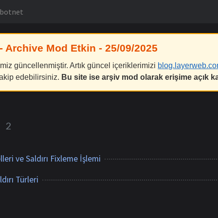
botnet
- Archive Mod Etkin - 25/09/2025
miz güncellenmiştir. Artık güncel içeriklerimizi
blog.layerweb.co
akip edebilirsiniz.
Bu site ise arşiv mod olarak erişime açık ka
t
2
leri ve Saldırı Fixleme İşlemi
dırı Türleri