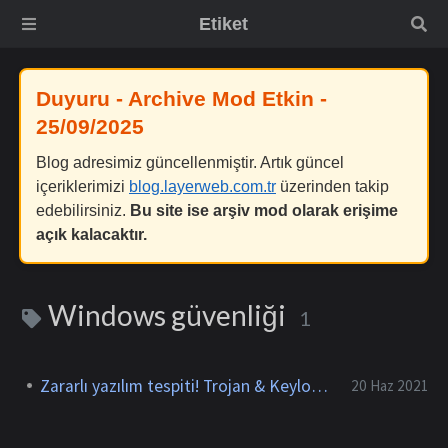
Etiket
Duyuru - Archive Mod Etkin -
25/09/2025
Blog adresimiz güncellenmiştir. Artık güncel
içeriklerimizi
blog.layerweb.com.tr
üzerinden takip
edebilirsiniz.
Bu site ise arşiv mod olarak erişime
açık kalacaktır.
Windows güvenliği
1
Zararlı yazılım tespiti! Trojan & Keylogger
20 Haz 2021