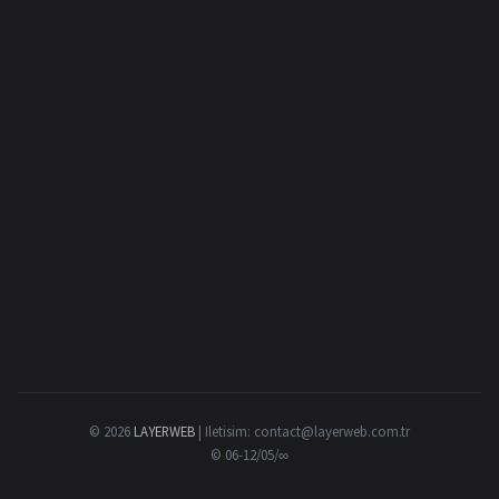
© 2026
LAYERWEB
| Iletisim:
contact@layerweb.com.tr
© 06-12/05/∞