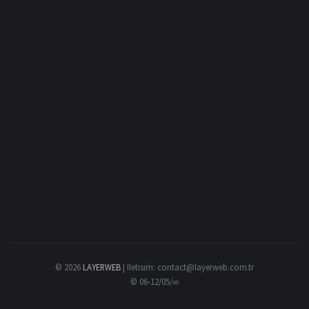
© 2026
LAYERWEB
| Iletisim:
contact@layerweb.com.tr
© 06-12/05/∞