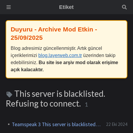
Etiket
Duyuru - Archive Mod Etkin -
25/09/2025
Blog adresimiz güncellenmiştir. Artık güncel
içeriklerimizi
blog.layerweb.com.tr
üzerinden takip
edebilirsiniz.
Bu site ise arşiv mod olarak erişime
açık kalacaktır.
This server is blacklisted.
Refusing to connect.
1
Teamspeak 3 This server is blacklisted Fix
22 Eki 2024