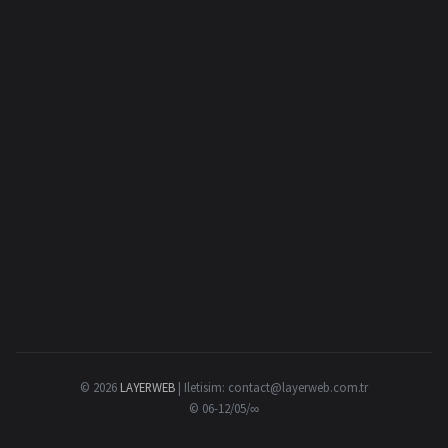
© 2026
LAYERWEB
| Iletisim:
contact@layerweb.com.tr
© 06-12/05/∞