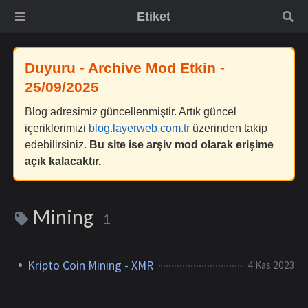
Etiket
Duyuru - Archive Mod Etkin -
25/09/2025
Blog adresimiz güncellenmiştir. Artık güncel
içeriklerimizi
blog.layerweb.com.tr
üzerinden takip
edebilirsiniz.
Bu site ise arşiv mod olarak erişime
açık kalacaktır.
Mining
1
Kripto Coin Mining - XMR
4 Kas 2023